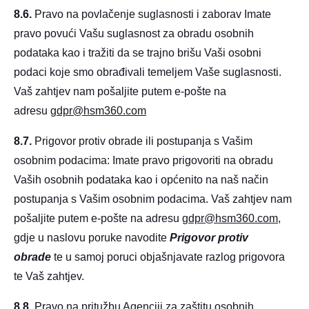
8.6.
Pravo na povlačenje suglasnosti i zaborav Imate
pravo povući Vašu suglasnost za obradu osobnih
podataka kao i tražiti da se trajno brišu Vaši osobni
podaci koje smo obrađivali temeljem Vaše suglasnosti.
Vaš zahtjev nam pošaljite putem e-pošte na
adresu
gdpr@hsm
360.com
8.7.
Prigovor protiv obrade ili postupanja s Vašim
osobnim podacima: Imate pravo prigovoriti na obradu
Vaših osobnih podataka kao i općenito na naš način
postupanja s Vašim osobnim podacima. Vaš zahtjev nam
pošaljite putem e-pošte na adresu
gdpr@hsm
360.com
,
gdje u naslovu poruke navodite
Prigovor protiv
obrade
te u samoj poruci objašnjavate razlog prigovora
te Vaš zahtjev.
8.8.
Pravo na pritužbu Agenciji za zaštitu osobnih