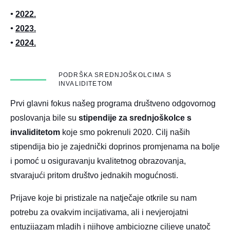
•
2022.
•
2023.
•
2024.
PODRŠKA SREDNJOŠKOLCIMA S
INVALIDITETOM
Prvi glavni fokus našeg programa društveno odgovornog
poslovanja bile su
stipendije za srednjoškolce s
invaliditetom
koje smo pokrenuli 2020. Cilj naših
stipendija bio je zajednički doprinos promjenama na bolje
i pomoć u osiguravanju kvalitetnog obrazovanja,
stvarajući pritom društvo jednakih mogućnosti.
Prijave koje bi pristizale na natječaje otkrile su nam
potrebu za ovakvim incijativama, ali i nevjerojatni
entuzijazam mladih i njihove ambiciozne ciljeve unatoč