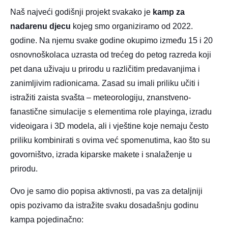
Naš najveći godišnji projekt svakako je
kamp za
nadarenu djecu
kojeg smo organiziramo od 2022.
godine. Na njemu svake godine okupimo između 15 i 20
osnovnoškolaca uzrasta od trećeg do petog razreda koji
pet dana uživaju u prirodu u različitim predavanjima i
zanimljivim radionicama. Zasad su imali priliku učiti i
istražiti zaista svašta – meteorologiju, znanstveno-
fanastične simulacije s elementima role playinga, izradu
videoigara i 3D modela, ali i vještine koje nemaju često
priliku kombinirati s ovima već spomenutima, kao što su
govorništvo, izrada kiparske makete i snalaženje u
prirodu.
Ovo je samo dio popisa aktivnosti, pa vas za detaljniji
opis pozivamo da istražite svaku dosadašnju godinu
kampa pojedinačno: