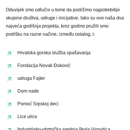
Oduvijek smo odlučni u tome da podržimo najpotrebitije
skupine društva, udruge i inicijative. Iako su ovo naša dva
najveća godišnja projekta, kroz godine pružili smo
podršku na razne načine, između ostalog, i:
Hrvatska gorska služba spašavanja
Fondacija Novak Đoković
udruga Fajter
Dom nade
Pomoć Srpskoj deci
Lice ulice
Industrijsko-obrtnička srednja škola Virovitica