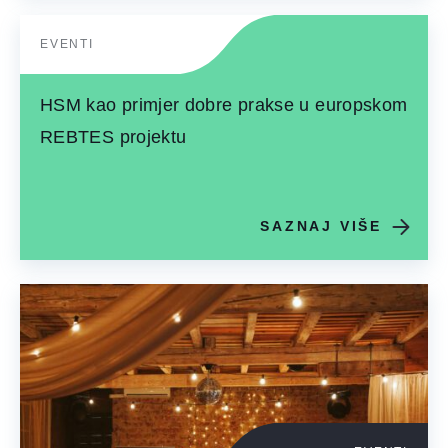
EVENTI
HSM kao primjer dobre prakse u europskom
REBTES projektu
SAZNAJ VIŠE