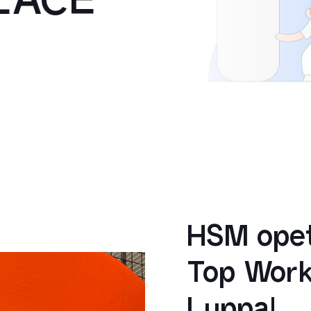
LACE
HSM opet
Top Work
Luppa!