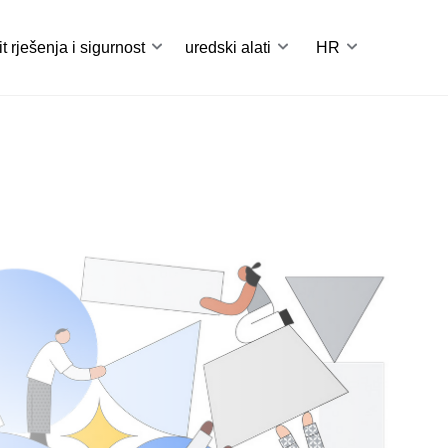
it rješenja i sigurnost
uredski alati
HR