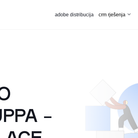
adobe distribucija
crm rješenja
MO
PPA -