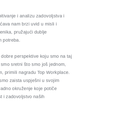
itivanje i analizu zadovoljstva i
ava nam brzi uvid u misli i
enika, pružajući dublje
h potreba.
i dobre perspektive koju smo na taj
 smo sretni što smo još jednom,
, primili nagradu Top Workplace.
smo zaista uspješni u svojim
radno okruženje koje potiče
t i zadovoljstvo naših