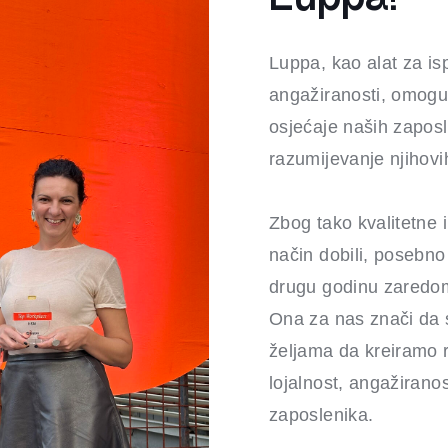
Luppa, kao alat za isp
angažiranosti, omoguć
osjećaje naših zaposl
razumijevanje njihovi
Zbog tako kvalitetne 
način dobili, posebno
drugu godinu zaredom
Ona za nas znači da 
željama da kreiramo 
lojalnost, angažiranos
zaposlenika.