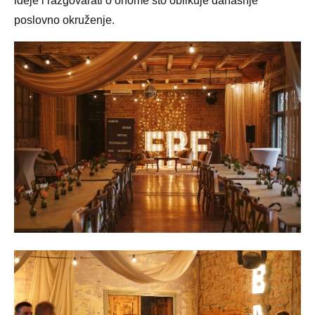
ideje i razgovarati o onome što oblikuje današnje
poslovno okruženje.