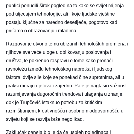
publici ponudili širok pogled na to kako se svijet mijenja
pod utjecajem tehnologije, ali i koje ljudske vještine
postaju ključne za naredno desetljeće, pogotovo kad
pričamo o obrazovanju i mladima.
Razgovor je otvorio temu ubrzanih tehnoloških promjena i
njihove sve veće uloge u oblikovanju poslovanja i
društva, te pokrenuo raspravu o tome kako pronaći
ravnotežu između tehnološkog napretka i ljudskog
faktora, dvije sile koje se ponekad čine suprotnima, ali u
praksi moraju djelovati zajedno. Pale je naglasio važnost
razumijevanja dugoročnih trendova i ulaganja u znanje,
dok je Trupčević istaknuo potrebu za kritičkim
razmišljanjem, kreativnošću i osobnom odgovornošću u
svijetu koji se razvija brže nego ikad.
Zaključak panela bio je da će uspjeh pojedinaca i