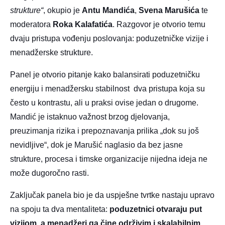
strukture“
, okupio je
Antu Mandića
,
Svena Marušića
te
moderatora
Roka Kalafatića
. Razgovor je otvorio temu
dvaju pristupa vođenju poslovanja: poduzetničke vizije i
menadžerske strukture.
Panel je otvorio pitanje kako balansirati poduzetničku
energiju i menadžersku stabilnost dva pristupa koja su
često u kontrastu, ali u praksi ovise jedan o drugome.
Mandić je istaknuo važnost brzog djelovanja,
preuzimanja rizika i prepoznavanja prilika „dok su još
nevidljive“, dok je Marušić naglasio da bez jasne
strukture, procesa i timske organizacije nijedna ideja ne
može dugoročno rasti.
Zaključak panela bio je da uspješne tvrtke nastaju upravo
na spoju ta dva mentaliteta:
poduzetnici otvaraju put
vizijom, a menadžeri ga čine održivim i skalabilnim
.