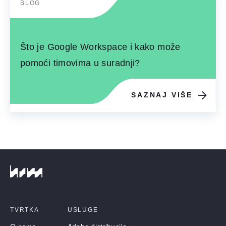
BLOG
Što je Google Workspace i kako može
pomoći timovima u suradnji?
SAZNAJ VIŠE
TVRTKA
USLUGE