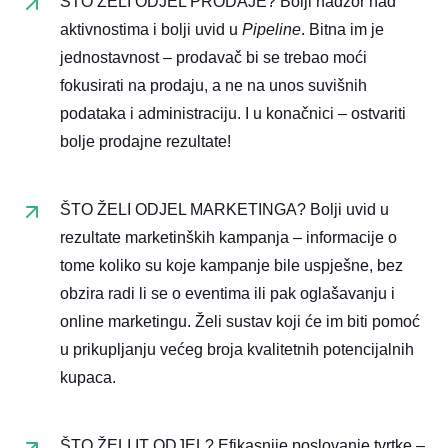
ŠTO ŽELI ODJEL PRODAJE? Bolji nadzor nad
aktivnostima i bolji uvid u
Pipeline
. Bitna im je
jednostavnost – prodavač bi se trebao moći
fokusirati na prodaju, a ne na unos suvišnih
podataka i administraciju. I u konačnici – ostvariti
bolje prodajne rezultate!
ŠTO ŽELI ODJEL MARKETINGA? Bolji uvid u
rezultate marketinških kampanja – informacije o
tome koliko su koje kampanje bile uspješne, bez
obzira radi li se o eventima ili pak oglašavanju i
online marketingu. Želi sustav koji će im biti pomoć
u prikupljanju većeg broja kvalitetnih potencijalnih
kupaca.
ŠTO ŽELI IT ODJEL? Efikasnije poslovanje tvrtke –