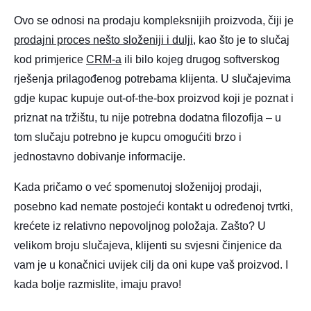
Ovo se odnosi na prodaju kompleksnijih proizvoda, čiji je
prodajni proces nešto složeniji i dulji
, kao što je to slučaj
kod primjerice
CRM-a
ili bilo kojeg drugog softverskog
rješenja prilagođenog potrebama klijenta. U slučajevima
gdje kupac kupuje out-of-the-box proizvod koji je poznat i
priznat na tržištu, tu nije potrebna dodatna filozofija – u
tom slučaju potrebno je kupcu omogućiti brzo i
jednostavno dobivanje informacije.
Kada pričamo o već spomenutoj složenijoj prodaji,
posebno kad nemate postojeći kontakt u određenoj tvrtki,
krećete iz relativno nepovoljnog položaja. Zašto? U
velikom broju slučajeva, klijenti su svjesni činjenice da
vam je u konačnici uvijek cilj da oni kupe vaš proizvod. I
kada bolje razmislite, imaju pravo!