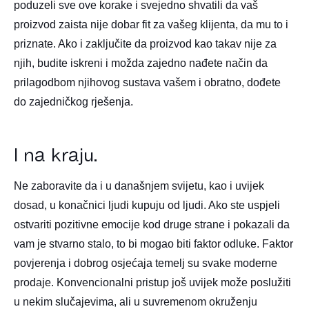
poduzeli sve ove korake i svejedno shvatili da vaš
proizvod zaista nije dobar fit za vašeg klijenta, da mu to i
priznate. Ako i zaključite da proizvod kao takav nije za
njih, budite iskreni i možda zajedno nađete način da
prilagodbom njihovog sustava vašem i obratno, dođete
do zajedničkog rješenja.
I na kraju…
Ne zaboravite da i u današnjem svijetu, kao i uvijek
dosad, u konačnici ljudi kupuju od ljudi. Ako ste uspjeli
ostvariti pozitivne emocije kod druge strane i pokazali da
vam je stvarno stalo, to bi mogao biti faktor odluke. Faktor
povjerenja i dobrog osjećaja temelj su svake moderne
prodaje. Konvencionalni pristup još uvijek može poslužiti
u nekim slučajevima, ali u suvremenom okruženju