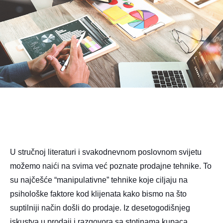
U stručnoj literaturi i svakodnevnom poslovnom svijetu
možemo naići na svima već poznate prodajne tehnike. To
su najčešće “manipulativne” tehnike koje ciljaju na
psihološke faktore kod klijenata kako bismo na što
suptilniji način došli do prodaje. Iz desetogodišnjeg
iskustva u prodaji i razgovora sa stotinama kupaca,