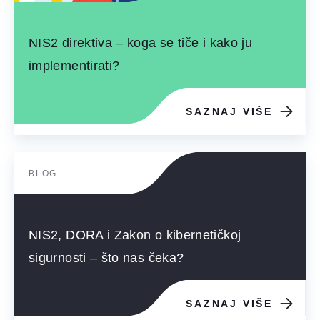
NIS2 direktiva – koga se tiče i kako ju
implementirati?
SAZNAJ VIŠE
BLOG
NIS2, DORA i Zakon o kibernetičkoj
sigurnosti – što nas čeka?
SAZNAJ VIŠE