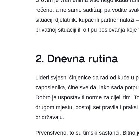
U ovim je vremenima više nego ikada ranij
rečeno, a ne samo sadržaj, pa vodite svak
situaciji djelatnik, kupac ili partner nalazi 
privatnoj situaciji ili o tipu poslovanja koje
2. Dnevna rutina
Lideri svjesni činjenice da rad od kuće u 
zaposlenika, čine sve da, iako sada potpun
Dobro je uspostaviti norme za cijeli tim. T
drugom mjestu, postoji set pravila i praks
pridržavaju.
Prvenstveno, to su timski sastanci. Bitno