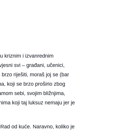
 u kriznim i izvanrednim
jesni svi – građani, učenici,
brzo riješiti, moraš joj se (bar
a, koji se brzo proširio zbog
amom sebi, svojim bližnjima,
ima koji taj luksuz nemaju jer je
? Rad od kuće. Naravno, koliko je