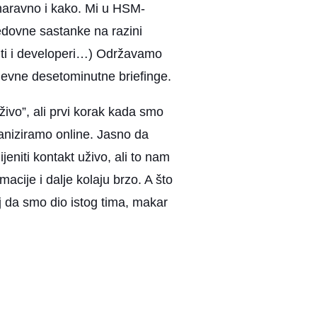
 naravno i kako. Mi u HSM-
edovne sastanke na razini
anti i developeri…) Održavamo
nevne desetominutne briefinge.
živo”, ali prvi korak kada smo
ganiziramo online. Jasno da
eniti kontakt uživo, ali to nam
macije i dalje kolaju brzo. A što
j da smo dio istog tima, makar