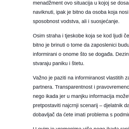
menadžment ovo situacija u kojoj se dosad 
naviknuti, ipak je bitno da osoba koja nos
sposobnost vodstva, ali i suosjećanje.
Osim straha i tjeskobe koja se kod ljudi če
bitno je brinuti o tome da zaposlenici bu
informirani o onome što se događa. Dezinf
stvaraju paniku i štetu.
Važno je paziti na informiranost vlastitih za
partnera. Transparentnost i pravovremeno 
nego ikada jer u manjku informacija možete
pretpostaviti najcrnji scenarij – djelatnik
dobavljač da ćete imati problema s podmir