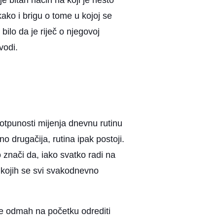
e bitan način na koji je nešto
ako i brigu o tome u kojoj se
– bilo da je riječ o njegovoj
 vodi.
potpunosti mijenja dnevnu rutinu
o drugačija, rutina ipak postoji.
o znači da, iako svatko radi na
i kojih se svi svakodnevno
 je odmah na početku odrediti