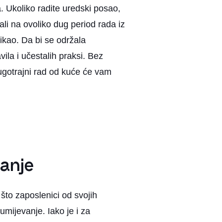
 Ukoliko radite uredski posao,
li na ovoliko dug period rada iz
vikao. Da bi se održala
vila i učestalih praksi. Bez
dugotrajni rad od kuće će vam
ranje
što zaposlenici od svojih
umijevanje. Iako je i za