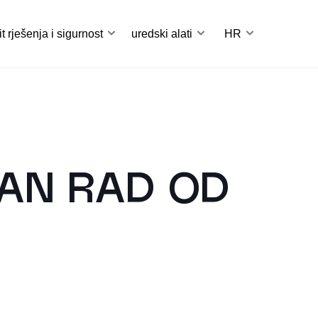
it rješenja i sigurnost
uredski alati
HR
VAN RAD OD