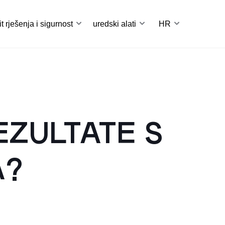
it rješenja i sigurnost
uredski alati
HR
EZULTATE S
A?