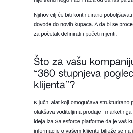
nije trend nego način rada od danas pa za
Njihov cilj će biti kontinuirano poboljšava
dovode do novih kupaca. A da bi se proces
za početak definirati i početi mjeriti.
Što za vašu kompanij
“360 stupnjeva pogle
klijenta”?
Ključni alat koji omogućava strukturirano 
olakšava voditeljima prodaje i marketinga
ideja iza Salesforce platforme da je vaš k
informacije o vašem klijentu bilježe se na