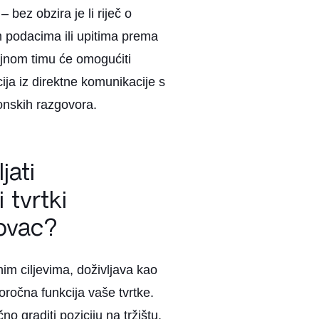
bez obzira je li riječ o
 podacima ili upitima prema
ajnom timu će omogućiti
ija iz direktne komunikacije s
onskih razgovora.
jati
 tvrtki
novac?
im ciljevima, doživljava kao
ročna funkcija vaše tvrtke.
no graditi poziciju na tržištu.