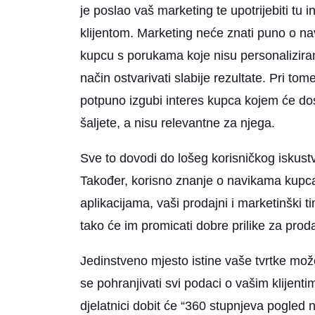
je poslao vaš marketing te upotrijebiti tu 
klijentom. Marketing neće znati puno o n
kupcu s porukama koje nisu personaliziran
način ostvarivati slabije rezultate. Pri to
potpuno izgubi interes kupca kojem će dos
šaljete, a nisu relevantne za njega.
Sve to dovodi do lošeg korisničkog iskus
Također, korisno znanje o navikama kupca,
aplikacijama, vaši prodajni i marketinški ti
tako će im promicati dobre prilike za proda
Jedinstveno mjesto istine vaše tvrtke može
se pohranjivati svi podaci o vašim klijenti
djelatnici dobit će “360 stupnjeva pogled na 