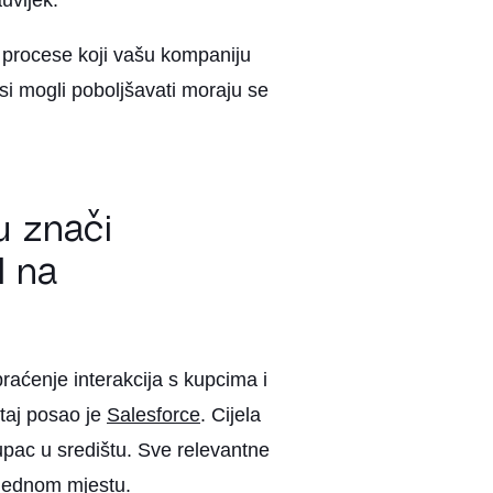
uvijek.
ti procese koji vašu kompaniju
i mogli poboljšavati moraju se
u znači
d na
praćenje interakcija s kupcima i
 taj posao je
Salesforce
. Cijela
upac u središtu. Sve relevantne
 jednom mjestu.