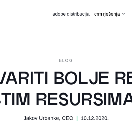
adobe distribucija
crm rješenja
BLOG
ARITI BOLJE R
STIM RESURSIM
Jakov Urbanke, CEO
|
10.12.2020.