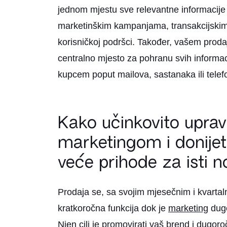
jednom mjestu sve relevantne informacije – 
marketinškim kampanjama, transakcijskim
korisničkoj podršci. Također, vašem prod
centralno mjesto za pohranu svih informac
kupcem poput mailova, sastanaka ili telef
Kako učinkovito upravl
marketingom i donijeti
veće prihode za isti 
Prodaja se, sa svojim mjesečnim i kvartaln
kratkoročna funkcija dok je
marketing
dugo
Njen cilj je promovirati vaš brend i dugoroč