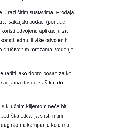
e u različitim sustavima. Prodaja
ransakcijski podaci (ponude,
koristi odvojenu aplikaciju za
risti jednu ili više odvojenih
e po društvenim mrežama, vođenje
e raditi jako dobro posao za koji
likacijama dovodi vaš tim do
s ključnim klijentom neće biti
podrška otklanja s istim tim
je reagirao na kampanju koju mu