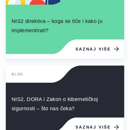
NIS2 direktiva – koga se tiče i kako ju
implementirati?
SAZNAJ VIŠE
BLOG
NIS2, DORA i Zakon o kibernetičkoj
sigurnosti – što nas čeka?
SAZNAJ VIŠE