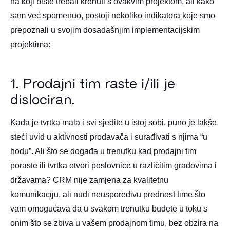
na koji biste trebali krenuti s ovakvim projektom, ali kako
sam već spomenuo, postoji nekoliko indikatora koje smo
prepoznali u svojim dosadašnjim implementacijskim
projektima:
1. Prodajni tim raste i/ili je
dislociran.
Kada je tvrtka mala i svi sjedite u istoj sobi, puno je lakše
steći uvid u aktivnosti prodavača i surađivati s njima “u
hodu”. Ali što se događa u trenutku kad prodajni tim
poraste ili tvrtka otvori poslovnice u različitim gradovima i
državama? CRM nije zamjena za kvalitetnu
komunikaciju, ali nudi neusporedivu prednost time što
vam omogućava da u svakom trenutku budete u toku s
onim što se zbiva u vašem prodajnom timu, bez obzira na