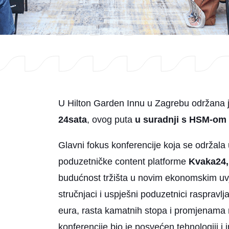
U Hilton Garden Innu u Zagrebu održana j
24sata
, ovog puta
u suradnji s HSM-om
Glavni fokus konferencije koja se održala 
poduzetničke content platforme
Kvaka24,
budućnost tržišta u novim ekonomskim uv
stručnjaci i uspješni poduzetnici raspravl
eura, rasta kamatnih stopa i promjenama na
konferencije bio je posvećen tehnologiji 