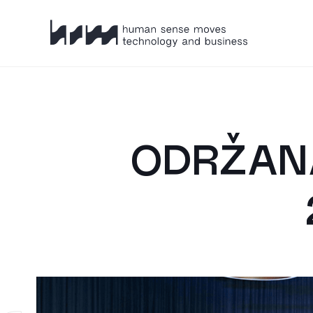
HSM
ODRŽANA