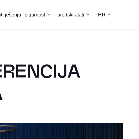
it rješenja i sigurnost
uredski alati
HR
ERENCIJA
A