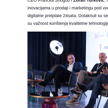
CEO Francka Snogoo i
Zoran Turković
,
inovacijama u prodaji i marketingu pod 
digitalne pretplate 24sata. Dotaknuli su s
su važnost korištenja kvalitetne tehnolog