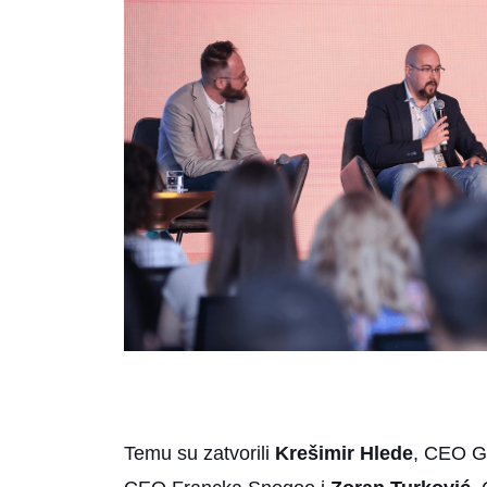
Temu su zatvorili
Krešimir Hlede
, CEO G