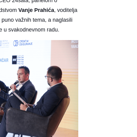
 CEO 24sata, panelom o
vodstvom
Vanje Prahića
, voditelja
e puno važnih tema, a naglasili
ije u svakodnevnom radu.