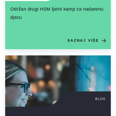
Održan drugi HSM ljetni kamp za nadarenu
djecu
SAZNAJ VIŠE
BLOG