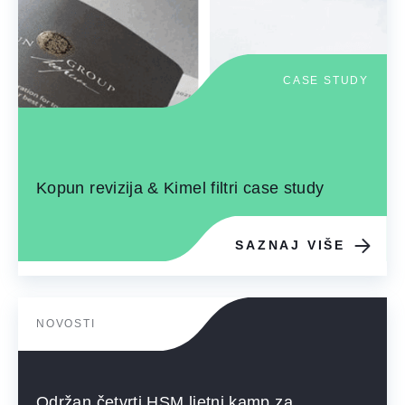
CASE STUDY
Kopun revizija & Kimel filtri case study
SAZNAJ VIŠE
NOVOSTI
Održan četvrti HSM ljetni kamp za