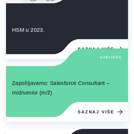
HSM u 2023.
SAZNAJ VIŠE
KARIJERE
Zapošljavamo: Salesforce Consultant –
mid/senior (m/ž)
SAZNAJ VIŠE